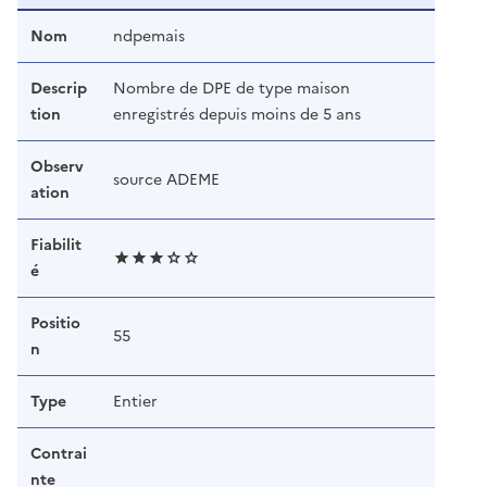
Nom
ndpemais
Descrip
Nombre de DPE de type maison
tion
enregistrés depuis moins de 5 ans
Observ
source ADEME
ation
Fiabilit
é
Positio
55
n
Type
Entier
Contrai
nte