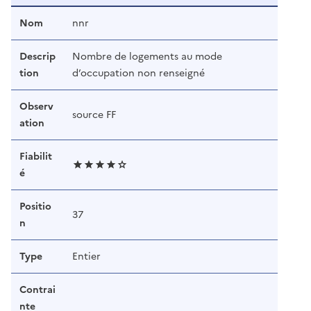
Nom
nnr
Descrip
Nombre de logements au mode
tion
d’occupation non renseigné
Observ
source FF
ation
Fiabilit
é
Positio
37
n
Type
Entier
Contrai
nte