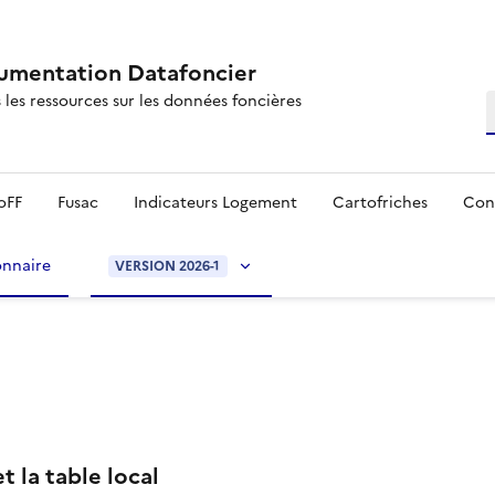
mentation Datafoncier
 les ressources sur les données foncières
R
oFF
Fusac
Indicateurs Logement
Cartofriches
Con
onnaire
VERSION 2026-1
t la table local