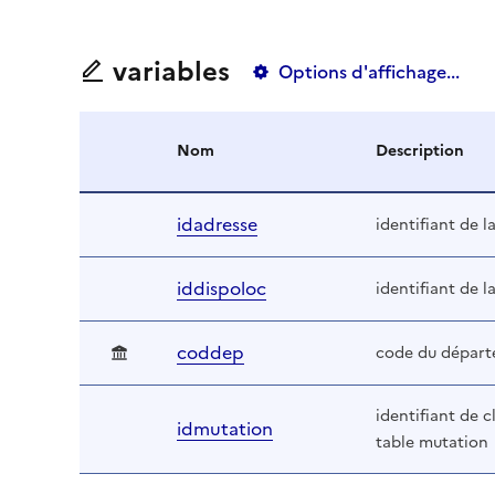
variables
Options d'affichage...
Nom
Description
idadresse
identifiant de l
iddispoloc
identifiant de l
coddep
code du dépar
identifiant de c
idmutation
table mutation