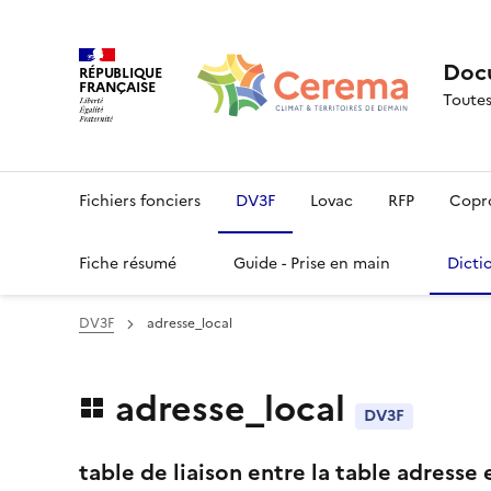
Docu
RÉPUBLIQUE
FRANÇAISE
Toutes
Fichiers fonciers
DV3F
Lovac
RFP
Copr
Fiche résumé
Guide - Prise en main
Dicti
DV3F
adresse_local
adresse_local
DV3F
table de liaison entre la table adresse e