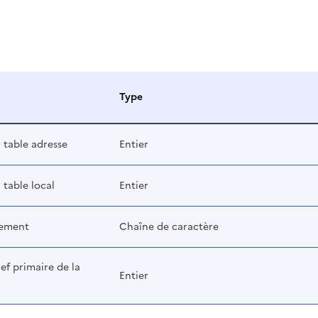
Type
a table adresse
Entier
a table local
Entier
tement
Chaîne de caractère
lef primaire de la
Entier