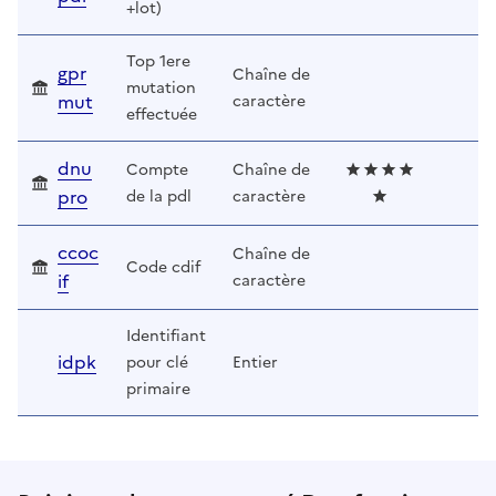
+lot)
Top 1ere
gpr
Chaîne de
mutation
mut
caractère
effectuée
dnu
Compte
Chaîne de
pro
de la pdl
caractère
ccoc
Chaîne de
Code cdif
if
caractère
Identifiant
idpk
pour clé
Entier
primaire