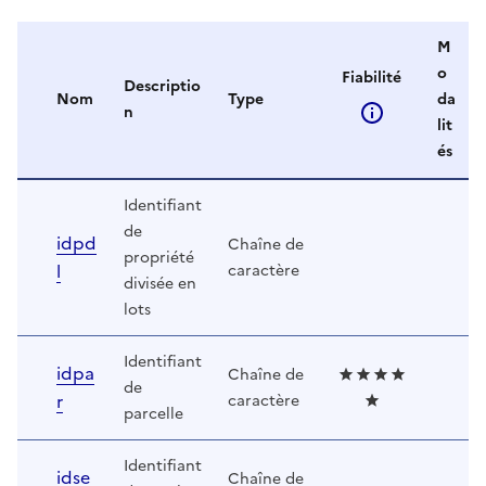
M
o
Fiabilité
Descriptio
Nom
Type
da
n
lit
és
Identifiant
de
idpd
Chaîne de
propriété
l
caractère
divisée en
lots
Identifiant
idpa
Chaîne de
de
r
caractère
parcelle
Identifiant
idse
Chaîne de