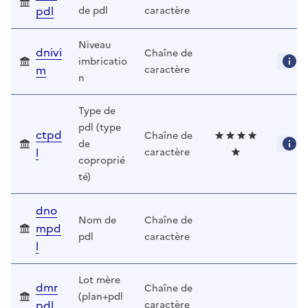
pdl
de pdl
caractère
Niveau
dnivi
Chaîne de
imbricatio
m
caractère
n
Type de
pdl (type
ctpd
Chaîne de
de
l
caractère
coproprié
té)
dno
Nom de
Chaîne de
mpd
pdl
caractère
l
Lot mère
dmr
Chaîne de
(plan+pdl
pdl
caractère