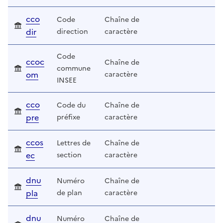
cco
Code
Chaîne de
dir
direction
caractère
Code
ccoc
Chaîne de
commune
om
caractère
INSEE
cco
Code du
Chaîne de
pre
préfixe
caractère
ccos
Lettres de
Chaîne de
ec
section
caractère
dnu
Numéro
Chaîne de
pla
de plan
caractère
dnu
Numéro
Chaîne de