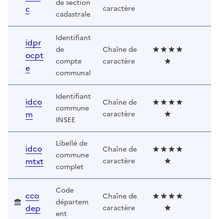
de section
c
caractère
cadastrale
Identifiant
idpr
de
Chaîne de
ocpt
compte
caractère
e
communal
Identifiant
idco
Chaîne de
commune
m
caractère
INSEE
Libellé de
idco
Chaîne de
commune
mtxt
caractère
complet
Code
cco
Chaîne de
départem
dep
caractère
ent