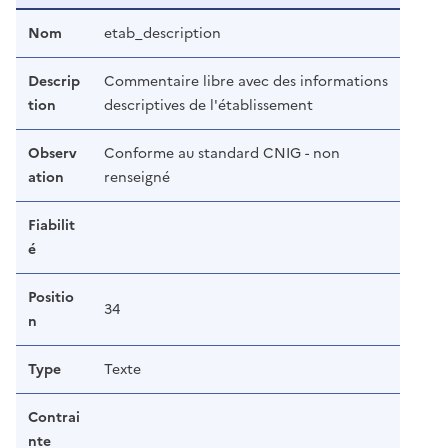
Nom
etab_description
Descrip
Commentaire libre avec des informations
tion
descriptives de l'établissement
Observ
Conforme au standard CNIG - non
ation
renseigné
Fiabilit
é
Positio
34
n
Type
Texte
Contrai
nte