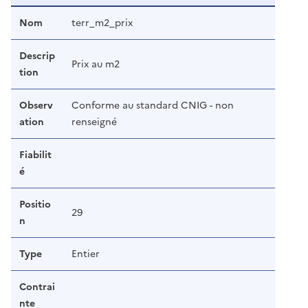
Nom
terr_m2_prix
Descrip
Prix au m2
tion
Observ
Conforme au standard CNIG - non
ation
renseigné
Fiabilit
é
Positio
29
n
Type
Entier
Contrai
nte