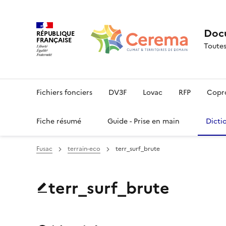
Docu
RÉPUBLIQUE
FRANÇAISE
Toutes
Fichiers fonciers
DV3F
Lovac
RFP
Copr
Fiche résumé
Guide - Prise en main
Dicti
Fusac
terrain-eco
terr_surf_brute
terr_surf_brute