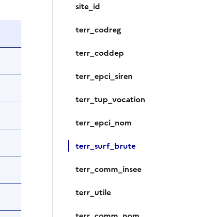
site_id
terr_codreg
terr_coddep
terr_epci_siren
terr_tup_vocation
terr_epci_nom
terr_surf_brute
terr_comm_insee
terr_utile
terr_comm_nom