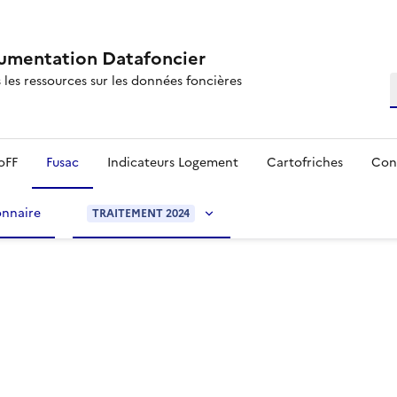
mentation Datafoncier
 les ressources sur les données foncières
R
oFF
Fusac
Indicateurs Logement
Cartofriches
Con
onnaire
TRAITEMENT 2024