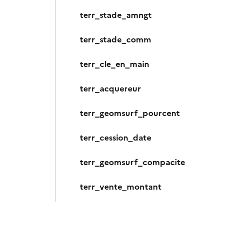
terr_stade_amngt
terr_stade_comm
terr_cle_en_main
terr_acquereur
terr_geomsurf_pourcent
terr_cession_date
terr_geomsurf_compacite
terr_vente_montant
terr_geomsurf_infra