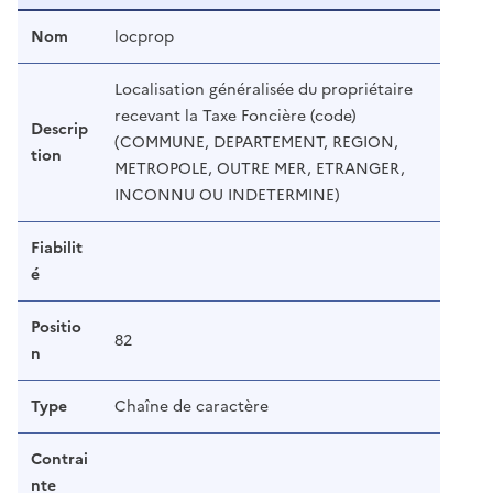
Nom
locprop
Localisation généralisée du propriétaire
recevant la Taxe Foncière (code)
Descrip
(COMMUNE, DEPARTEMENT, REGION,
tion
METROPOLE, OUTRE MER, ETRANGER,
INCONNU OU INDETERMINE)
Fiabilit
é
Positio
82
n
Type
Chaîne de caractère
Contrai
nte