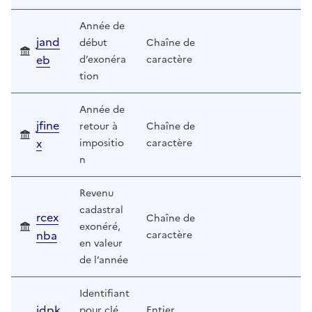
Année de
jand
début
Chaîne de
eb
d’exonéra
caractère
tion
Année de
jfine
retour à
Chaîne de
x
impositio
caractère
n
Revenu
cadastral
rcex
Chaîne de
exonéré,
nba
caractère
en valeur
de l’année
Identifiant
idpk
pour clé
Entier