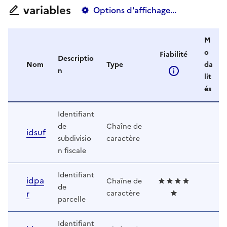
variables
Options d'affichage...
M
o
Fiabilité
Descriptio
Nom
Type
da
n
lit
és
Identifiant
de
Chaîne de
idsuf
subdivisio
caractère
n fiscale
Identifiant
idpa
Chaîne de
de
r
caractère
parcelle
Identifiant