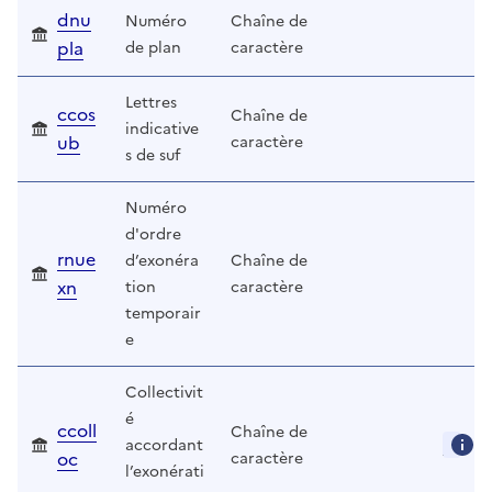
dnu
Numéro
Chaîne de
pla
de plan
caractère
Lettres
ccos
Chaîne de
indicative
ub
caractère
s de suf
Numéro
d'ordre
rnue
d’exonéra
Chaîne de
xn
tion
caractère
temporair
e
Collectivit
é
ccoll
Chaîne de
accordant
oc
caractère
l’exonérati