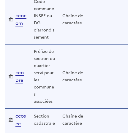
Code
commune
ccoc
INSEE ou
Chaîne de
om
DGI
caractère
d’arrondis
sement
Préfixe de
section ou
quartier
cco
servi pour
Chaîne de
pre
les
caractère
commune
s
associées
ccos
Section
Chaîne de
ec
cadastrale
caractère