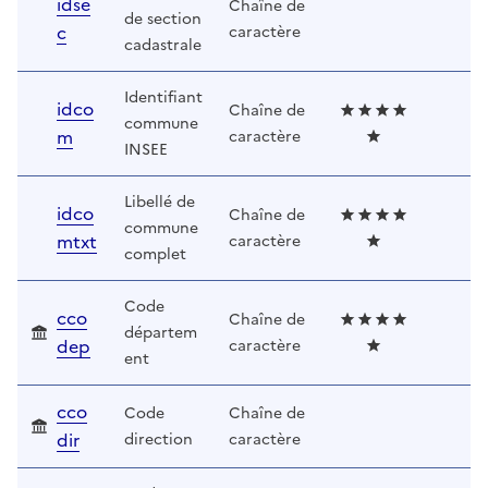
idse
Chaîne de
de section
c
caractère
cadastrale
Identifiant
idco
Chaîne de
commune
m
caractère
INSEE
Libellé de
idco
Chaîne de
commune
mtxt
caractère
complet
Code
cco
Chaîne de
départem
dep
caractère
ent
cco
Code
Chaîne de
dir
direction
caractère