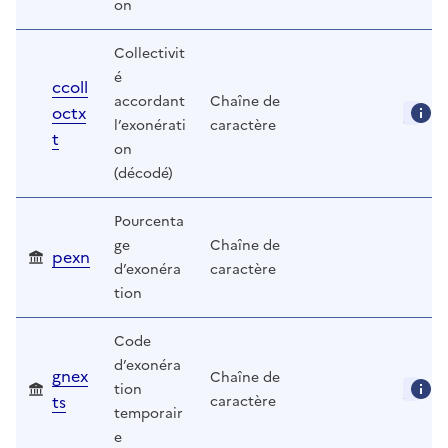
on
Collectivit
é
ccoll
accordant
Chaîne de
octx
l’exonérati
caractère
t
on
(décodé)
Pourcenta
ge
Chaîne de
pexn
d’exonéra
caractère
tion
Code
d’exonéra
gnex
Chaîne de
tion
ts
caractère
temporair
e