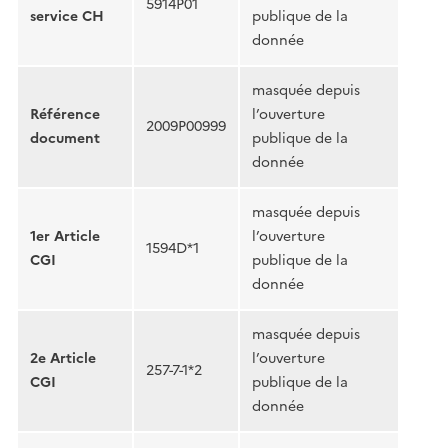
5914P01
service CH
publique de la
donnée
masquée depuis
Référence
l’ouverture
2009P00999
document
publique de la
donnée
masquée depuis
1er Article
l’ouverture
1594D*1
CGI
publique de la
donnée
masquée depuis
2e Article
l’ouverture
257-7-1*2
CGI
publique de la
donnée