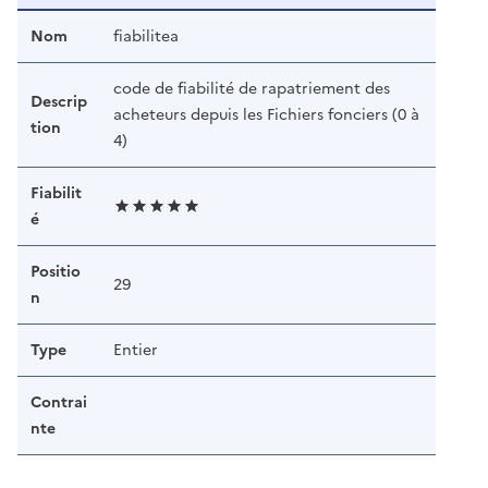
Nom
fiabilitea
code de fiabilité de rapatriement des
Descrip
acheteurs depuis les Fichiers fonciers (0 à
tion
4)
Fiabilit
é
Positio
29
n
Type
Entier
Contrai
nte