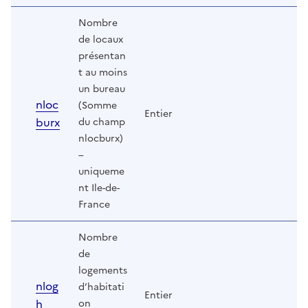
Nombre
de locaux
présentan
t au moins
un bureau
nloc
(Somme
Entier
burx
du champ
nlocburx)
–
uniqueme
nt Ile-de-
France
Nombre
de
logements
nlog
d’habitati
Entier
h
on