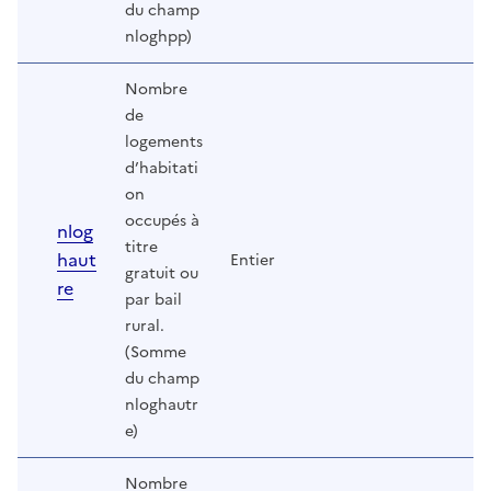
du champ
nloghpp)
Nombre
de
logements
d’habitati
on
occupés à
nlog
titre
haut
Entier
gratuit ou
re
par bail
rural.
(Somme
du champ
nloghautr
e)
Nombre