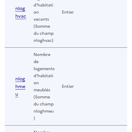
d‘habitati
nlog
on
Entier
hvac
vacants
(Somme
du champ
nloghvac)
Nombre
de
logements
d‘habitati
nlog
on
hme
Entier
meublés
u
(Somme
du champ
nloghmeu
)