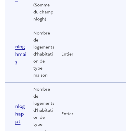
(Somme
du champ
nlogh)
Nombre
de
nlog
logements
hmai
d’habitati
Entier
s
on de
type
maison
Nombre
de
logements
nlog
d’habitati
hap
Entier
on de
pt
type