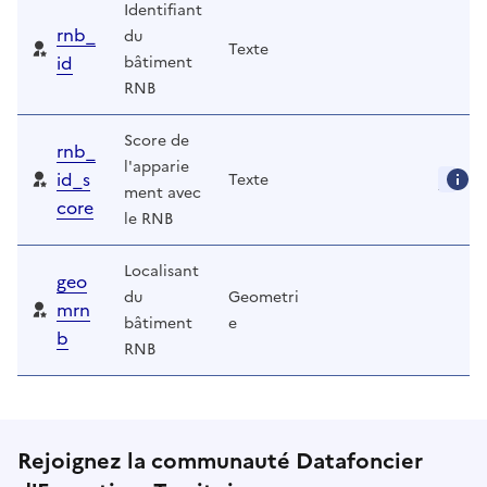
Identifiant
rnb_
du
Texte
id
bâtiment
RNB
Score de
rnb_
l'apparie
id_s
Texte
ment avec
core
le RNB
Localisant
geo
du
Geometri
mrn
bâtiment
e
b
RNB
Rejoignez la communauté Datafoncier