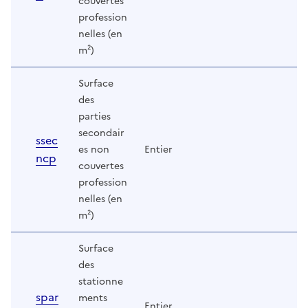
couvertes
profession
nelles (en
m²)
Surface
des
parties
secondair
ssec
es non
Entier
ncp
couvertes
profession
nelles (en
m²)
Surface
des
stationne
spar
ments
Entier