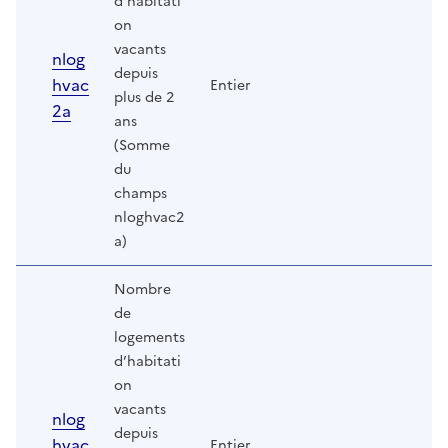
d’habitati
on
vacants
nlog
depuis
hvac
Entier
plus de 2
2a
ans
(Somme
du
champs
nloghvac2
a)
Nombre
de
logements
d’habitati
on
vacants
nlog
depuis
hvac
Entier