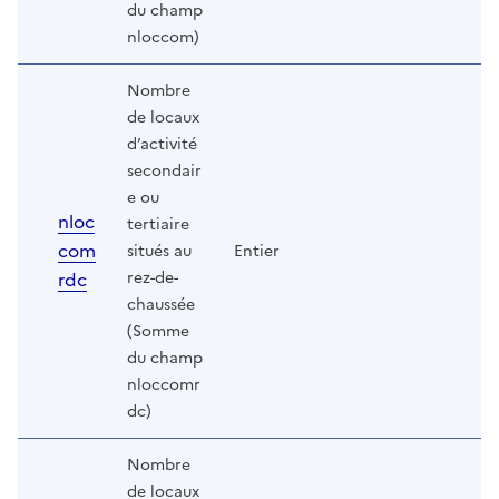
du champ
nloccom)
Nombre
de locaux
d’activité
secondair
e ou
nloc
tertiaire
com
situés au
Entier
rdc
rez-de-
chaussée
(Somme
du champ
nloccomr
dc)
Nombre
de locaux