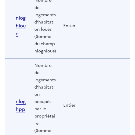
Nombre
de
logements
nlog
d‘habitati
hlou
Entier
on loués
e
(Somme
du champ
nloghloue)
Nombre
de
logements
d‘habitati
on
nlog
occupés
Entier
hpp
par le
propriétai
re
(Somme