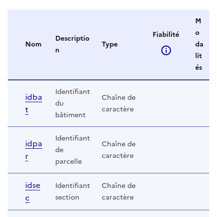
M
o
Fiabilité
Descriptio
Nom
Type
da
n
lit
és
Identifiant
idba
Chaîne de
du
t
caractère
bâtiment
Identifiant
idpa
Chaîne de
de
r
caractère
parcelle
idse
Identifiant
Chaîne de
c
section
caractère