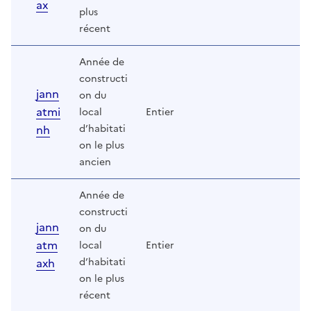
ax
plus
récent
Année de
constructi
jann
on du
atmi
local
Entier
nh
d’habitati
on le plus
ancien
Année de
constructi
jann
on du
atm
local
Entier
axh
d’habitati
on le plus
récent