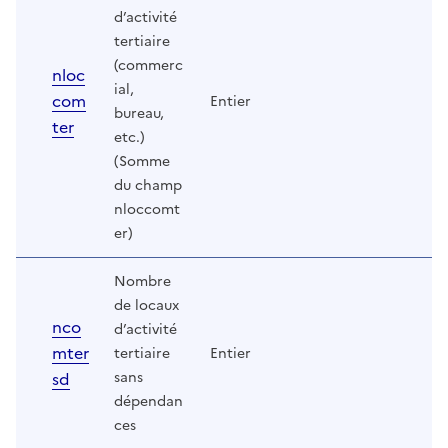
d’activité
tertiaire
(commerc
nloc
ial,
com
Entier
bureau,
ter
etc.)
(Somme
du champ
nloccomt
er)
Nombre
de locaux
nco
d’activité
mter
tertiaire
Entier
sd
sans
dépendan
ces