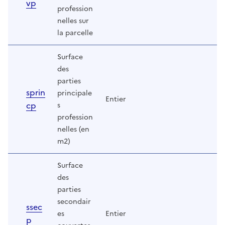
vp
profession
nelles sur
la parcelle
Surface
des
parties
sprin
principale
Entier
cp
s
profession
nelles (en
m2)
Surface
des
parties
secondair
ssec
es
Entier
p