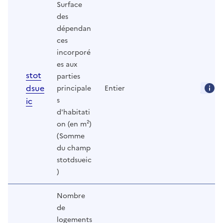
Surface
des
dépendan
ces
incorporé
es aux
stot
parties
dsue
principale
Entier
ic
s
d'habitati
on (en m²)
(Somme
du champ
stotdsueic
)
Nombre
de
logements