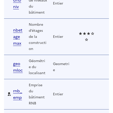
dnb
de niveaux
Entier
niv
du
bâtiment
Nombre
nbet
d’étages
age
de la
Entier
max
constructi
on
Géométri
geo
Geometri
e du
mloc
e
localisant
Emprise
rnb_
du
Entier
emp
bâtiment
RNB