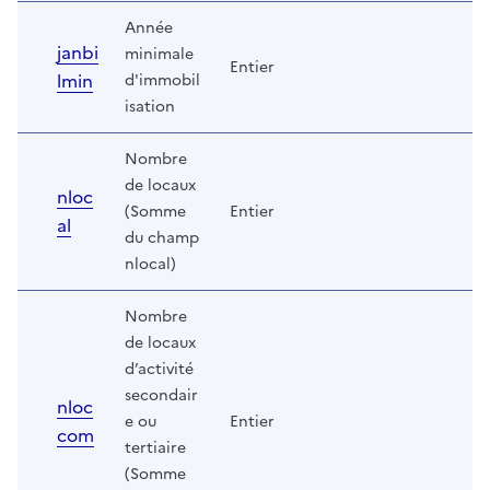
Année
janbi
minimale
Entier
lmin
d'immobil
isation
Nombre
de locaux
nloc
(Somme
Entier
al
du champ
nlocal)
Nombre
de locaux
d’activité
secondair
nloc
e ou
Entier
com
tertiaire
(Somme