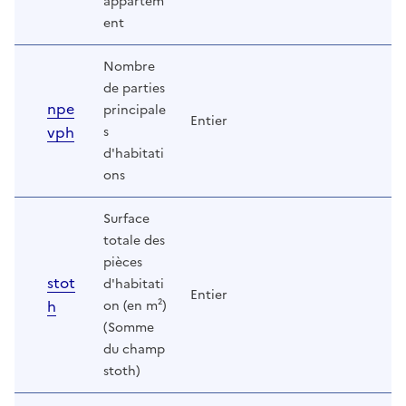
appartem
ent
Nombre
de parties
npe
principale
Entier
vph
s
d'habitati
ons
Surface
totale des
pièces
stot
d'habitati
Entier
h
on (en m²)
(Somme
du champ
stoth)