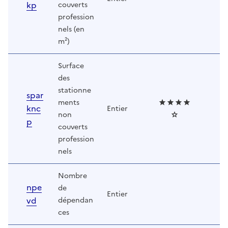
kp
couverts
profession
nels (en
m²)
Surface
des
stationne
spar
ments
knc
Entier
non
p
couverts
profession
nels
Nombre
npe
de
Entier
vd
dépendan
ces