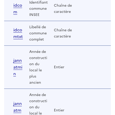
Identifiant
idco
Chaîne de
commune
m
caractère
INSEE
Libellé de
idco
Chaîne de
commune
mtxt
caractère
complet
Année de
constructi
jann
on du
atmi
Entier
local le
n
plus
ancien
Année de
constructi
jann
on du
atm
Entier
local le