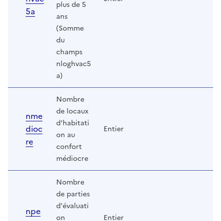
plus de 5
5a
ans
(Somme
du
champs
nloghvac5
a)
Nombre
de locaux
nme
d’habitati
dioc
Entier
on au
re
confort
médiocre
Nombre
de parties
d'évaluati
npe
on
Entier