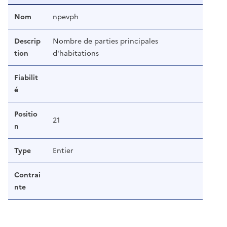
Nom
npevph
Descrip
Nombre de parties principales
tion
d'habitations
Fiabilit
é
Positio
21
n
Type
Entier
Contrai
nte