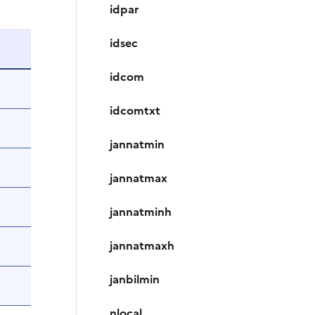
idpar
idsec
idcom
idcomtxt
jannatmin
jannatmax
jannatminh
jannatmaxh
janbilmin
nlocal