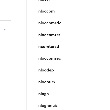
nloccom
nloccomrdc
nloccomter
ncomtersd
nloccomsec
nlocdep
nlocburx
nlogh
nloghmais