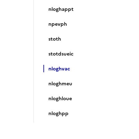
nloghappt
npevph
stoth
stotdsueic
nloghvac
nloghmeu
nloghloue
nloghpp
nloghautre