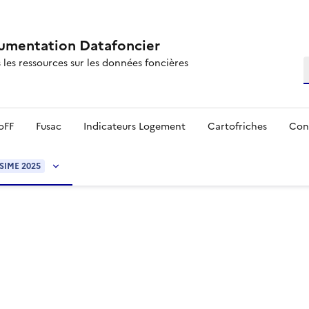
mentation Datafoncier
 les ressources sur les données foncières
R
oFF
Fusac
Indicateurs Logement
Cartofriches
Con
SIME 2025