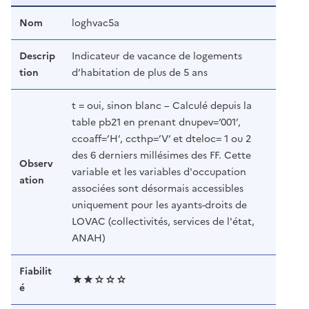
Nom
loghvac5a
Descrip
Indicateur de vacance de logements
tion
d’habitation de plus de 5 ans
t = oui, sinon blanc – Calculé depuis la
table pb21 en prenant dnupev=’001’,
ccoaff=’H’, ccthp=’V’ et dteloc= 1 ou 2
des 6 derniers millésimes des FF. Cette
Observ
variable et les variables d'occupation
ation
associées sont désormais accessibles
uniquement pour les ayants-droits de
LOVAC (collectivités, services de l'état,
ANAH)
Fiabilit
é