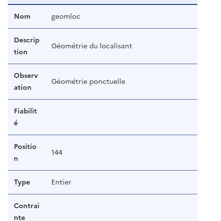
Nom
geomloc
Descrip
Géométrie du localisant
tion
Observ
Géométrie ponctuelle
ation
Fiabilit
é
Positio
144
n
Type
Entier
Contrai
nte