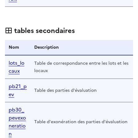
tables secondaires
Nom
Description
lots_lo
Table de correspondance entre les lots et les
caux
locaux
pb21_p
Table des parties d'évaluation
ev
pb30_
pevexo
Table d'exonération des parties d'évaluation
neratio
n