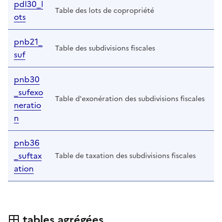
pdl30_l
Table des lots de copropriété
ots
pnb21_
Table des subdivisions fiscales
suf
pnb30
_sufexo
Table d'exonération des subdivisions fiscales
neratio
n
pnb36
_suftax
Table de taxation des subdivisions fiscales
ation
tables agrégées