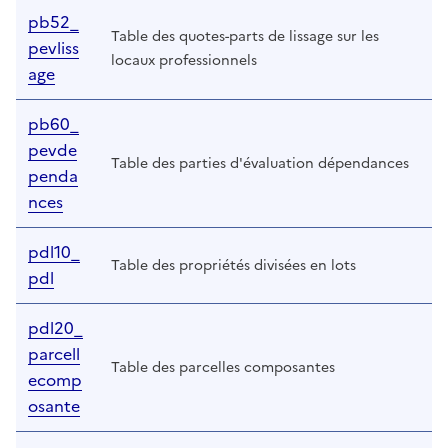
pb52_
Table des quotes-parts de lissage sur les
pevliss
locaux professionnels
age
pb60_
pevde
Table des parties d'évaluation dépendances
penda
nces
pdl10_
Table des propriétés divisées en lots
pdl
pdl20_
parcell
Table des parcelles composantes
ecomp
osante