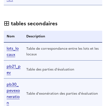
tables secondaires
Nom
Description
lots_lo
Table de correspondance entre les lots et les
caux
locaux
pb21_p
Table des parties d'évaluation
ev
pb30_
pevexo
Table d'exonération des parties d'évaluation
neratio
n