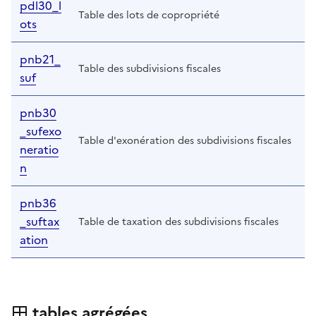
pdl30_l
Table des lots de copropriété
ots
pnb21_
Table des subdivisions fiscales
suf
pnb30
_sufexo
Table d'exonération des subdivisions fiscales
neratio
n
pnb36
_suftax
Table de taxation des subdivisions fiscales
ation
tables agrégées