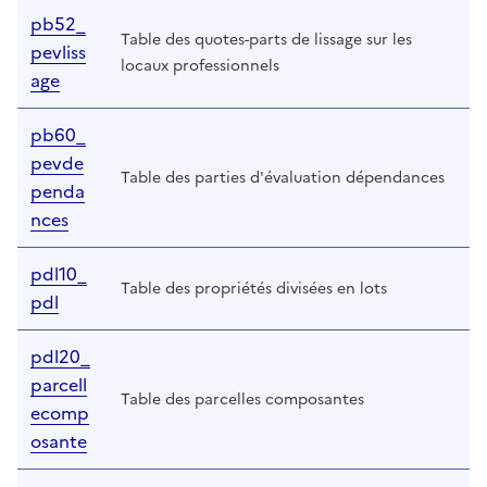
pb52_
Table des quotes-parts de lissage sur les
pevliss
locaux professionnels
age
pb60_
pevde
Table des parties d'évaluation dépendances
penda
nces
pdl10_
Table des propriétés divisées en lots
pdl
pdl20_
parcell
Table des parcelles composantes
ecomp
osante