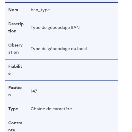
Nom
ban_type
Descrip
Type de géocodage BAN
tion
Observ
Type de géocodage du local
ation
Fiabilit
é
Positio
147
n
Type
Chaîne de caractère
Contrai
nte