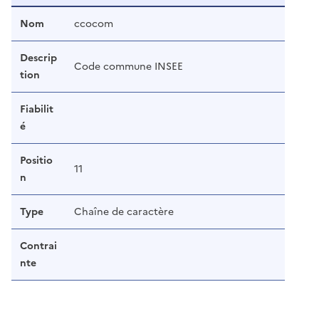
Nom
ccocom
Descrip
Code commune INSEE
tion
Fiabilit
é
Positio
11
n
Type
Chaîne de caractère
Contrai
nte