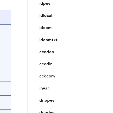
idpev
idlocal
idcom
idcomtxt
ccodep
ccodir
ccocom
invar
dnupev
dnudes