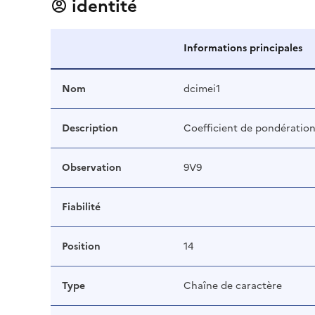
identité
Informations principales
Nom
dcimei1
Description
Coefficient de pondératio
Observation
9V9
Fiabilité
Position
14
Type
Chaîne de caractère