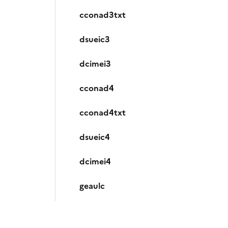
cconad3txt
dsueic3
dcimei3
cconad4
cconad4txt
dsueic4
dcimei4
geaulc
gelelc