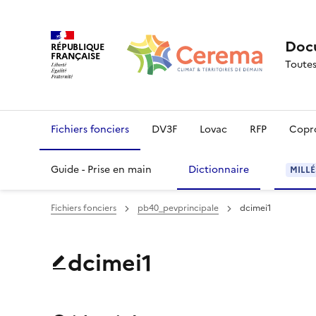
Docu
RÉPUBLIQUE
FRANÇAISE
Toutes
Fichiers fonciers
DV3F
Lovac
RFP
Copr
Guide - Prise en main
Dictionnaire
MILLÉ
Fichiers fonciers
pb40_pevprincipale
dcimei1
dcimei1