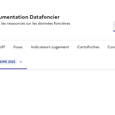
mentation Datafoncier
 les ressources sur les données foncières
R
oFF
Fusac
Indicateurs Logement
Cartofriches
Con
SIME 2025