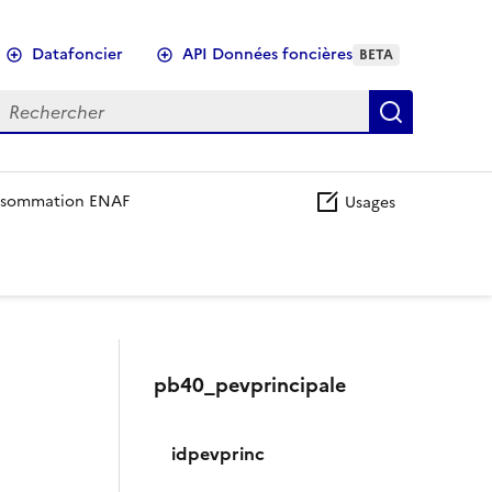
Datafoncier
API Données foncières
BETA
echercher
Recherch
sommation ENAF
Usages
pb40_pevprincipale
idpevprinc