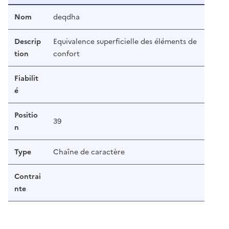
Nom
deqdha
Descrip
Equivalence superficielle des éléments de
tion
confort
Fiabilit
é
Positio
39
n
Type
Chaîne de caractère
Contrai
nte