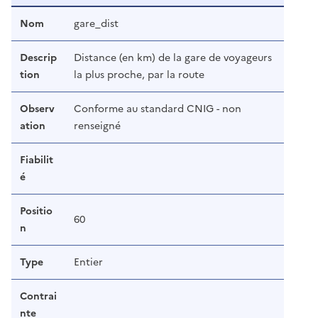
Nom
gare_dist
Descrip
Distance (en km) de la gare de voyageurs
tion
la plus proche, par la route
Observ
Conforme au standard CNIG - non
ation
renseigné
Fiabilit
é
Positio
60
n
Type
Entier
Contrai
nte