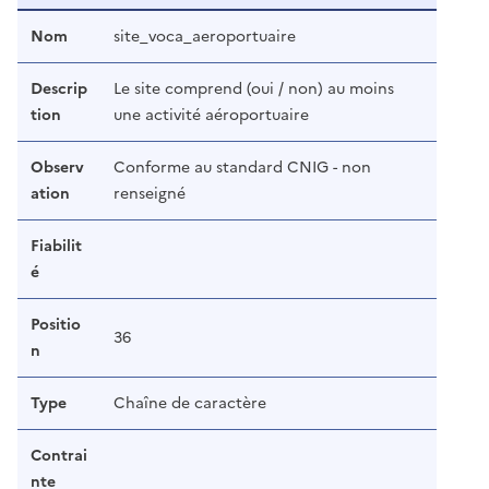
Nom
site_voca_aeroportuaire
Descrip
Le site comprend (oui / non) au moins
tion
une activité aéroportuaire
Observ
Conforme au standard CNIG - non
ation
renseigné
Fiabilit
é
Positio
36
n
Type
Chaîne de caractère
Contrai
nte