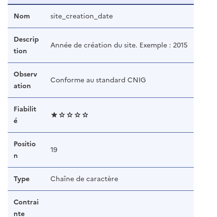
Nom
site_creation_date
Descrip
Année de création du site. Exemple : 2015
tion
Observ
Conforme au standard CNIG
ation
Fiabilit
é
Positio
19
n
Type
Chaîne de caractère
Contrai
nte