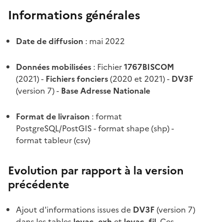
Informations générales
Date de diffusion
: mai 2022
Données mobilisées
: Fichier
1767BISCOM
(2021) -
Fichiers fonciers
(2020 et 2021) -
DV3F
(version 7) -
Base Adresse Nationale
Format de livraison
: format
PostgreSQL/PostGIS - format shape (shp) -
format tableur (csv)
Evolution par rapport à la version
précédente
Ajout d'informations issues de
DV3F
(version 7)
dans les tables
lovac_exh
et
lovac_fil
. Ces