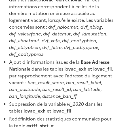
informations correspondent à celles de la
dernière mutation onéreuse associée au
logement vacant, lorsqu'elle existe. Les variables
concernées sont :
dvf_nblocmut
,
dvf_nblog
,
dvf_valeurfonc
,
dvf_datemut
,
dvf_idmutation
,
dvf_libnatmut
,
dvf_vefa
,
dvf_codtypbien
,
dvf_libtypbien
,
dvf_filtre
,
dvf_codtypprov
,
dvf_codtypproa
Ajout d'informations issues de la
Base Adresse
Nationale
dans les tables
lovac_exh
et
lovac_fil
,
par rapprochement avec l'adresse du logement
vacant :
ban_result_score
,
ban_result_label
,
ban_postcode
,
ban_result_id
,
ban_latitude
,
ban_longitude
,
distance_ban_ff
Suppression de la variable
vl_2020
dans les
tables
lovac_exh
et
lovac_fil
Redéfinition des statistiques communales pour
la table
extff_stat_g