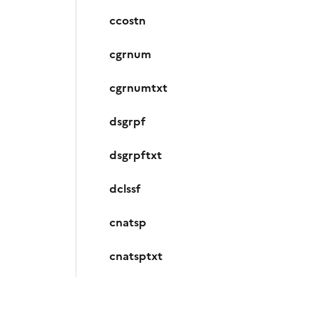
ccostn
cgrnum
cgrnumtxt
dsgrpf
dsgrpftxt
dclssf
cnatsp
cnatsptxt
drgpos