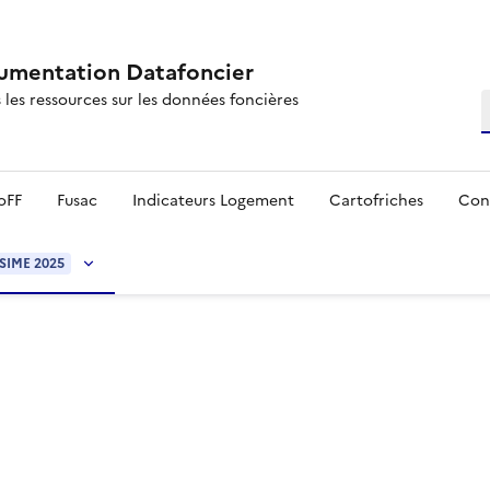
mentation Datafoncier
 les ressources sur les données foncières
R
oFF
Fusac
Indicateurs Logement
Cartofriches
Con
SIME 2025