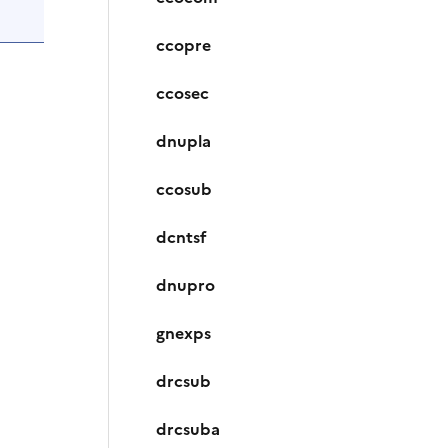
ccopre
ccosec
dnupla
ccosub
dcntsf
dnupro
gnexps
drcsub
drcsuba