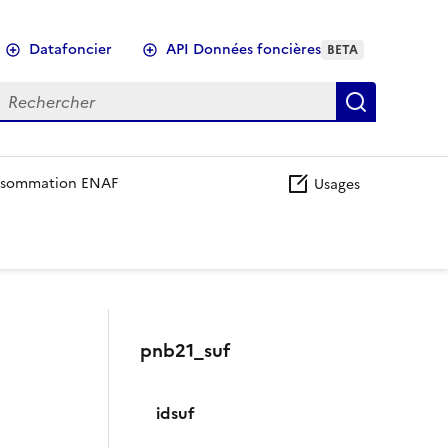
Datafoncier
API Données foncières
BETA
echercher
Recherch
sommation ENAF
Usages
pnb21_suf
idsuf