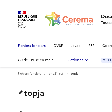
Docu
RÉPUBLIQUE
FRANÇAISE
Toutes
Fichiers fonciers
DV3F
Lovac
RFP
Copr
Guide - Prise en main
Dictionnaire
MILLÉ
Fichiers fonciers
pnb21_suf
topja
topja