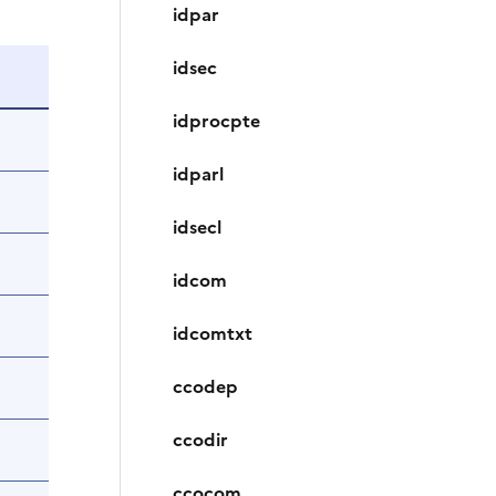
idpar
idsec
idprocpte
idparl
idsecl
idcom
idcomtxt
ccodep
ccodir
ccocom