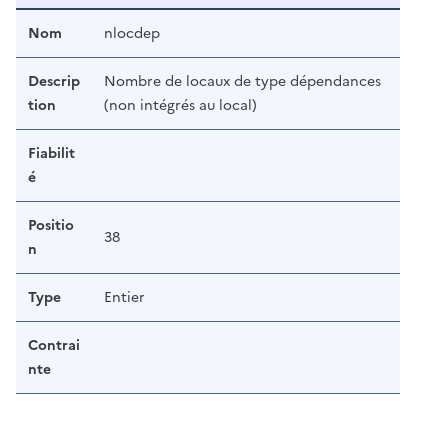
Nom
nlocdep
Descrip
Nombre de locaux de type dépendances
tion
(non intégrés au local)
Fiabilit
é
Positio
38
n
Type
Entier
Contrai
nte