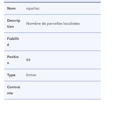
Nom
nparloc
Descrip
Nombre de parcelles localisées
tion
Fiabilit
é
Positio
64
n
Type
Entier
Contrai
nte