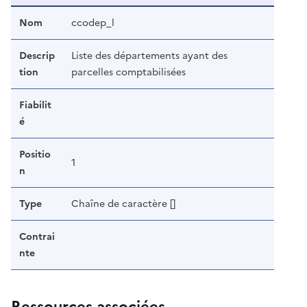
Nom
ccodep_l
Descrip
Liste des départements ayant des
tion
parcelles comptabilisées
Fiabilit
é
Positio
1
n
Type
Chaîne de caractère []
Contrai
nte
Ressources associées