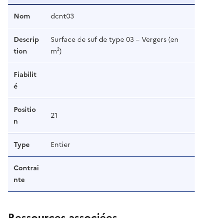
Nom
dcnt03
Descrip
Surface de suf de type 03 – Vergers (en
tion
m²)
Fiabilit
é
Positio
21
n
Type
Entier
Contrai
nte
Ressources associées