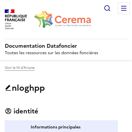
Recherc
RÉPUBLIQUE
FRANÇAISE
Documentation Datafoncier
Toutes les ressources sur les données foncières
Voir le fil d’Ariane
nloghpp
identité
Informations principales