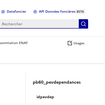
Datafoncier
API Données foncières
BETA
echercher
Recherch
sommation ENAF
Usages
pb60_pevdependances
idpevdep