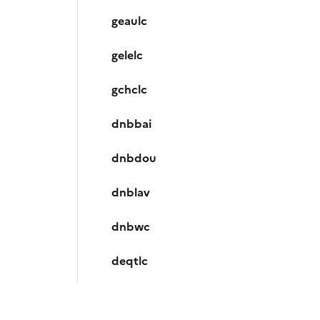
geaulc
gelelc
gchclc
dnbbai
dnbdou
dnblav
dnbwc
deqtlc
dcimlc