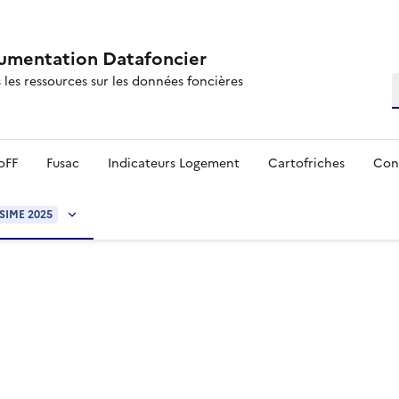
mentation Datafoncier
 les ressources sur les données foncières
R
oFF
Fusac
Indicateurs Logement
Cartofriches
Con
SIME 2025