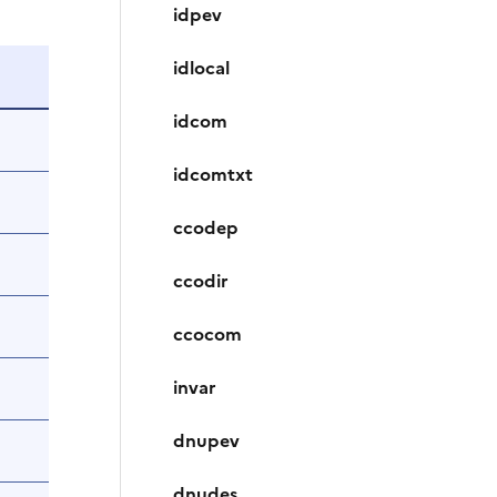
idpev
idlocal
idcom
idcomtxt
ccodep
ccodir
ccocom
invar
dnupev
dnudes