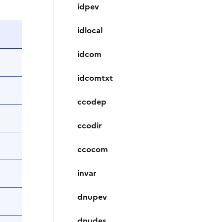
idpev
idlocal
idcom
idcomtxt
ccodep
ccodir
ccocom
invar
dnupev
dnudes