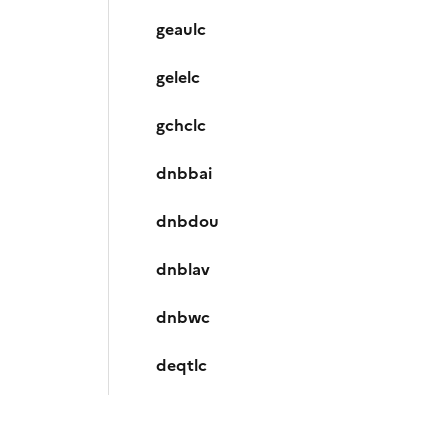
geaulc
gelelc
gchclc
dnbbai
dnbdou
dnblav
dnbwc
deqtlc
dcimlc