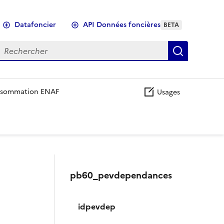
Datafoncier
API Données foncières
BETA
echercher
Recherch
sommation ENAF
Usages
pb60_pevdependances
idpevdep