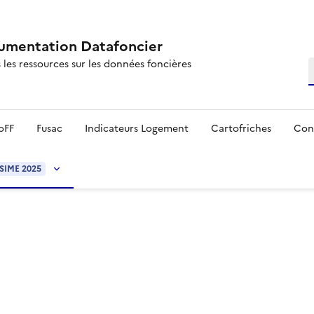
mentation Datafoncier
 les ressources sur les données foncières
R
oFF
Fusac
Indicateurs Logement
Cartofriches
Con
SIME 2025