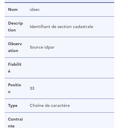
Nom
idsec
Descrip
Identifiant de section cadastrale
tion
Observ
Source idpar
ation
Fiabilit
é
Positio
33
n
Type
Chaîne de caractère
Contrai
nte