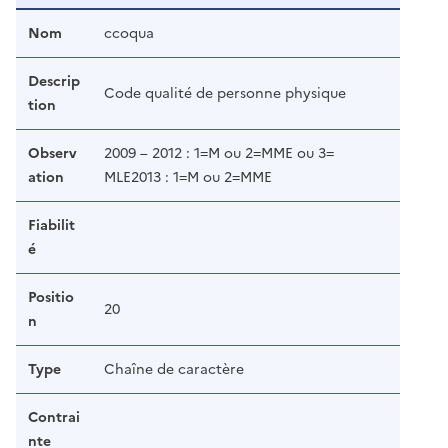
Nom
ccoqua
Descrip
Code qualité de personne physique
tion
Observ
2009 – 2012 : 1=M ou 2=MME ou 3=
ation
MLE2013 : 1=M ou 2=MME
Fiabilit
é
Positio
20
n
Type
Chaîne de caractère
Contrai
nte