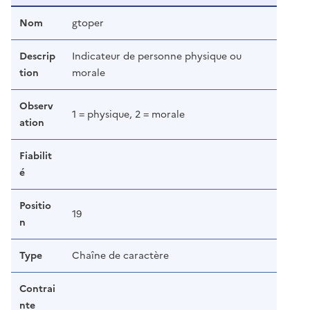
Nom
gtoper
Descrip
Indicateur de personne physique ou
tion
morale
Observ
1 = physique, 2 = morale
ation
Fiabilit
é
Positio
19
n
Type
Chaîne de caractère
Contrai
nte