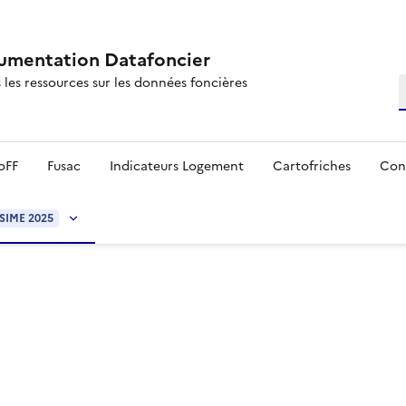
mentation Datafoncier
 les ressources sur les données foncières
R
oFF
Fusac
Indicateurs Logement
Cartofriches
Con
SIME 2025