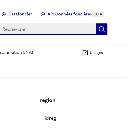
Datafoncier
API Données foncières
BETA
echercher
Recherch
sommation ENAF
Usages
region
idreg