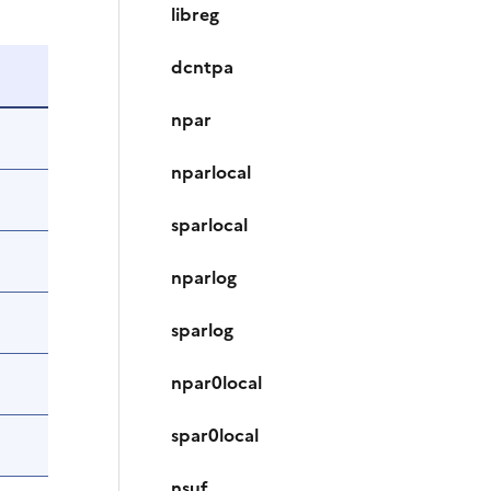
libreg
dcntpa
npar
nparlocal
sparlocal
nparlog
sparlog
npar0local
spar0local
nsuf