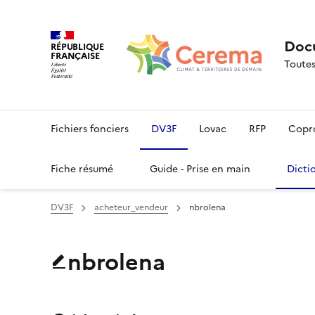
Docu
RÉPUBLIQUE
FRANÇAISE
Toutes
Fichiers fonciers
DV3F
Lovac
RFP
Copr
Fiche résumé
Guide - Prise en main
Dicti
DV3F
acheteur_vendeur
nbrolena
nbrolena