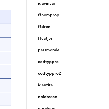
idavinvar
ffnomprop
ffsiren
ffcatjur
persmorale
codtyppro
codtyppro2
identite
nbidassoc
nbroleop