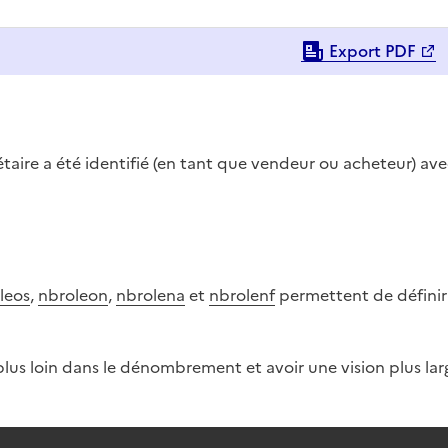
Export PDF
aire a été identifié (en tant que vendeur ou acheteur) av
leos
,
nbroleon
,
nbrolena
et
nbrolenf
permettent de définir
er plus loin dans le dénombrement et avoir une vision plus lar