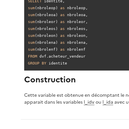
SELECT
sum
(nbroleop) 
as
sum
(nbroleoa) 
as
sum
(nbroleor) 
as
sum
(nbroleos) 
as
sum
(nbroleon) 
as
sum
(nbrolena) 
as
sum
(nbrolenf) 
as
FROM
GROUP
BY
Construction
Cette variable est obtenue en décomptant le n
apparait dans les variables
l_idv
ou
l_ida
avec un