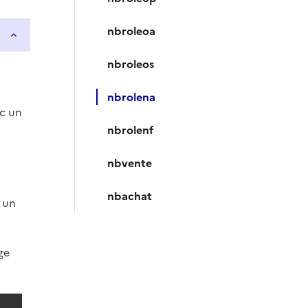
nbroleoa
nbroleos
nbrolena
ec un
nbrolenf
nbvente
nbachat
 un
ge