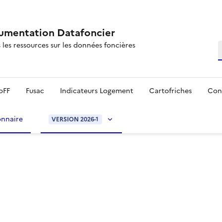
mentation Datafoncier
 les ressources sur les données foncières
R
oFF
Fusac
Indicateurs Logement
Cartofriches
Con
onnaire
VERSION 2026-1