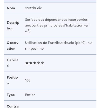
Nom
stotdsueic
Surface des dépendances incorporées
Descrip
aux parties principales d'habitation (en
tion
m²)
Observ
Utilisation de l'attribut dsueic (pb40), nul
ation
si npevh nul
Fiabilit
é
Positio
105
n
Type
Entier
Contrai