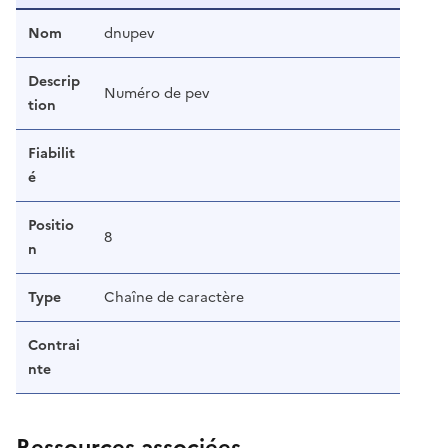
Nom
dnupev
Descrip
Numéro de pev
tion
Fiabilit
é
Positio
8
n
Type
Chaîne de caractère
Contrai
nte
Ressources associées