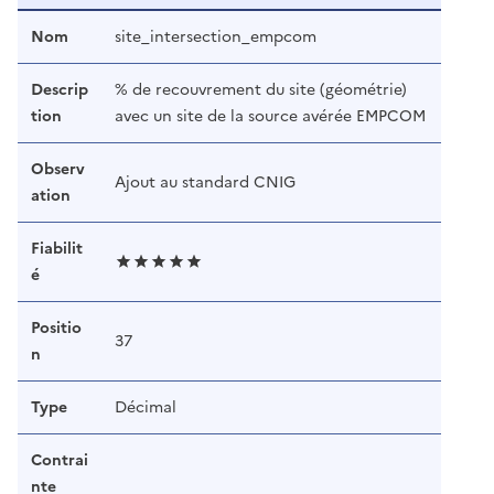
Nom
site_intersection_empcom
Descrip
% de recouvrement du site (géométrie)
tion
avec un site de la source avérée EMPCOM
Observ
Ajout au standard CNIG
ation
Fiabilit
é
Positio
37
n
Type
Décimal
Contrai
nte