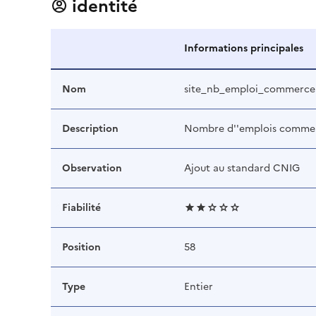
identité
Informations principales
Nom
site_nb_emploi_commerce
Description
Nombre d''emplois commerce
Observation
Ajout au standard CNIG
Fiabilité
Position
58
Type
Entier