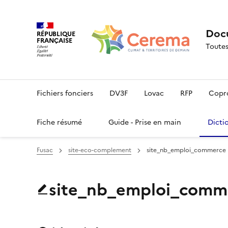
Docu
RÉPUBLIQUE
FRANÇAISE
Toutes
Fichiers fonciers
DV3F
Lovac
RFP
Copr
Fiche résumé
Guide - Prise en main
Dicti
Fusac
site-eco-complement
site_nb_emploi_commerce
site_nb_emploi_comm