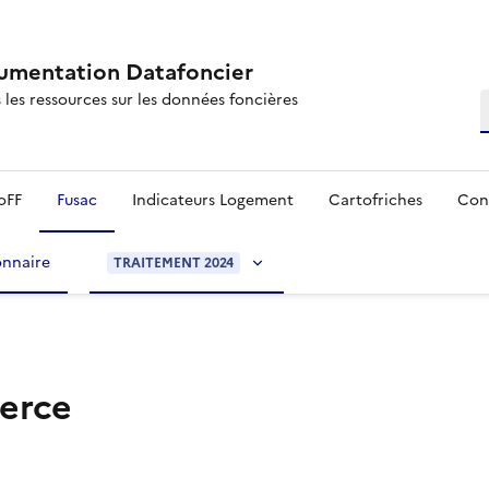
mentation Datafoncier
 les ressources sur les données foncières
R
oFF
Fusac
Indicateurs Logement
Cartofriches
Con
onnaire
TRAITEMENT 2024
erce