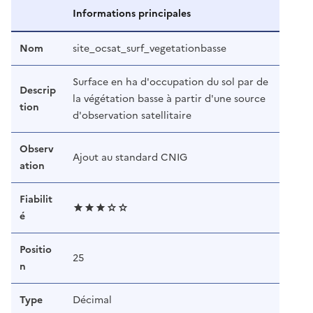
Informations principales
Nom
site_ocsat_surf_vegetationbasse
Surface en ha d'occupation du sol par de
Descrip
la végétation basse à partir d'une source
tion
d'observation satellitaire
Observ
Ajout au standard CNIG
ation
Fiabilit
é
Positio
25
n
Type
Décimal