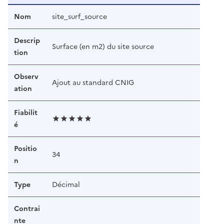
Nom
site_surf_source
Descrip
Surface (en m2) du site source
tion
Observ
Ajout au standard CNIG
ation
Fiabilit
é
Positio
34
n
Type
Décimal
Contrai
nte