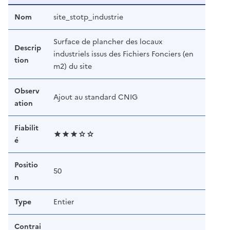
Nom
site_stotp_industrie
Surface de plancher des locaux
Descrip
industriels issus des Fichiers Fonciers (en
tion
m2) du site
Observ
Ajout au standard CNIG
ation
Fiabilit
é
Positio
50
n
Type
Entier
Contrai