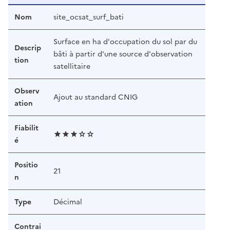
Nom
site_ocsat_surf_bati
Surface en ha d'occupation du sol par du
Descrip
bâti à partir d'une source d'observation
tion
satellitaire
Observ
Ajout au standard CNIG
ation
Fiabilit
é
Positio
21
n
Type
Décimal
Contrai