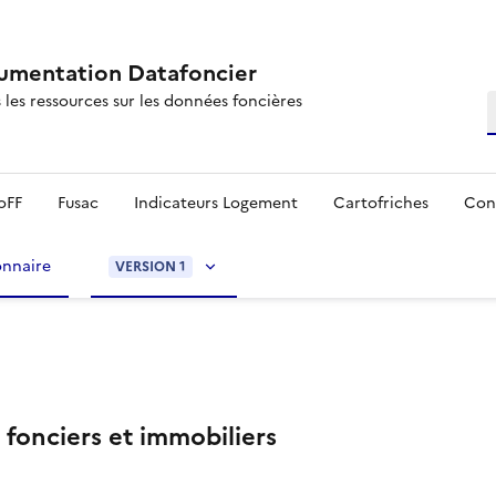
mentation Datafoncier
 les ressources sur les données foncières
R
oFF
Fusac
Indicateurs Logement
Cartofriches
Con
onnaire
VERSION 1
fonciers et immobiliers