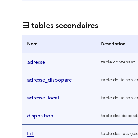
tables secondaires
Nom
Description
adresse
table contenant l
adresse_dispoparc
table de liaison e
adresse_local
table de liaison e
disposition
table des disposi
lot
table des lots (se