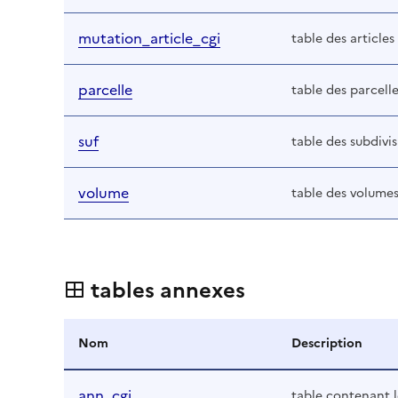
mutation_article_cgi
table des article
parcelle
table des parcell
suf
table des subdivis
volume
table des volumes
tables annexes
Nom
Description
ann_cgi
table contenant l