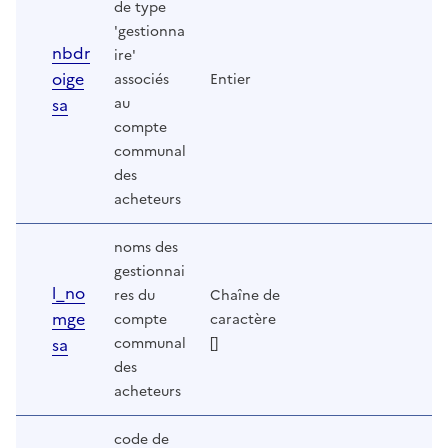
de type
'gestionna
nbdr
ire'
oige
associés
Entier
sa
au
compte
communal
des
acheteurs
noms des
gestionnai
l_no
res du
Chaîne de
mge
compte
caractère
sa
communal
[]
des
acheteurs
code de