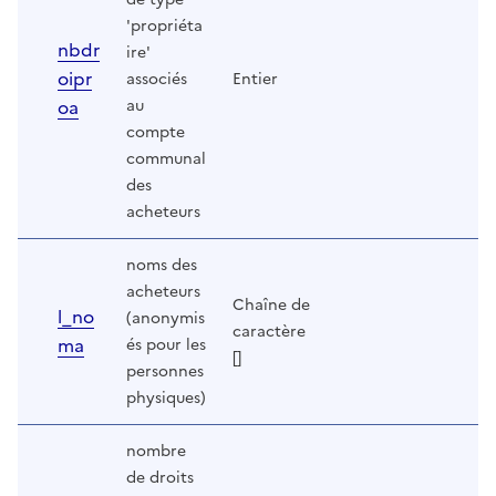
'propriéta
nbdr
ire'
oipr
associés
Entier
oa
au
compte
communal
des
acheteurs
noms des
acheteurs
Chaîne de
l_no
(anonymis
caractère
ma
és pour les
[]
personnes
physiques)
nombre
de droits