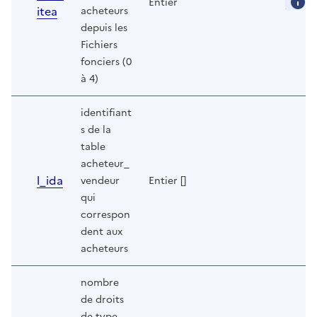
Entier
itea
acheteurs
depuis les
Fichiers
fonciers (0
à 4)
identifiant
s de la
table
acheteur_
l_ida
vendeur
Entier []
qui
correspon
dent aux
acheteurs
nombre
de droits
de type