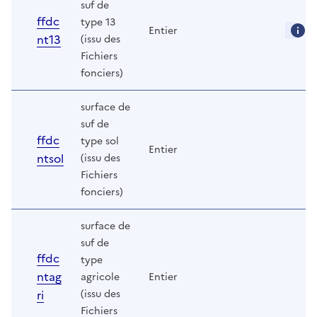
suf de
ffdc
type 13
Entier
nt13
(issu des
Fichiers
fonciers)
surface de
suf de
ffdc
type sol
Entier
ntsol
(issu des
Fichiers
fonciers)
surface de
suf de
ffdc
type
ntag
agricole
Entier
ri
(issu des
Fichiers