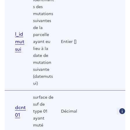
s des
mutations
suivantes
de la
l_id
parcelle
mut
ayant eu
Entier []
sui
lieu à la
date de
mutation
suivante
(datemuts
ui)
surface de
suf de
dcnt
type 01
Décimal
01
ayant
muté