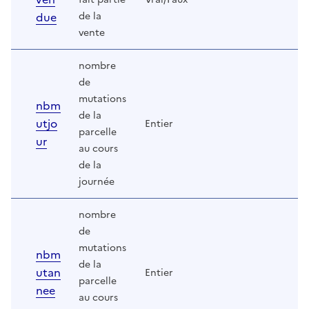
due
de la
vente
nombre
de
mutations
nbm
de la
utjo
Entier
parcelle
ur
au cours
de la
journée
nombre
de
mutations
nbm
de la
utan
Entier
parcelle
nee
au cours