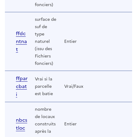
fonciers)
surface de
suf de
ffdc
type
ntna
naturel
Entier
t
(issu des
Fichiers
fonciers)
ffpar
Vrai si la
cbat
parcelle
Vrai/Faux
i
est batie
nombre
de locaux
nbcs
construits
Entier
tloc
après la