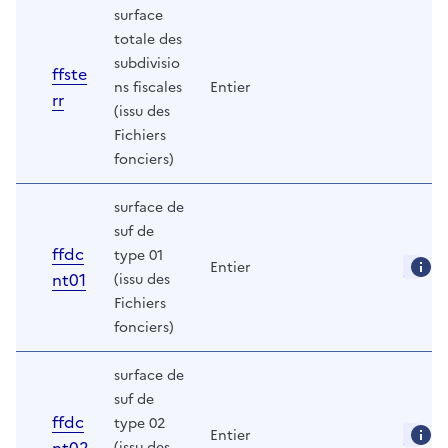
surface
totale des
subdivisio
ffste
ns fiscales
Entier
rr
(issu des
Fichiers
fonciers)
surface de
suf de
ffdc
type 01
Entier
nt01
(issu des
Fichiers
fonciers)
surface de
suf de
ffdc
type 02
Entier
(issu des