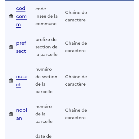
cod
code
Chaîne de
com
insee de la
caractère
m
commune
prefixe de
pref
Chaîne de
section de
sect
caractère
la parcelle
numéro
nose
de section
Chaîne de
ct
de la
caractère
parcelle
numéro
nopl
Chaîne de
de la
an
caractère
parcelle
date de