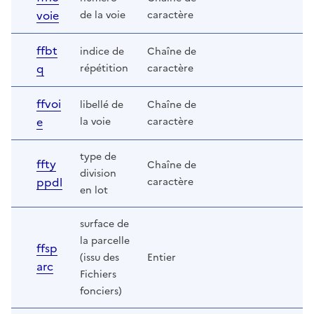
voie
de la voie
caractère
ffbt
indice de
Chaîne de
q
répétition
caractère
ffvoi
libellé de
Chaîne de
e
la voie
caractère
type de
ffty
Chaîne de
division
ppdl
caractère
en lot
surface de
la parcelle
ffsp
(issu des
Entier
arc
Fichiers
fonciers)