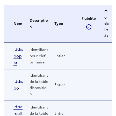
M
o
Fiabilité
Descriptio
Nom
Type
da
n
lit
és
iddis
identifiant
pop
pour clef
Entier
ar
primaire
identifiant
iddis
de la table
Entier
po
dispositio
n
idpa
identifiant
rcell
de la table
Entier