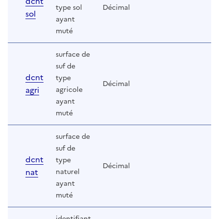
dcnt
type sol
Décimal
sol
ayant
muté
surface de
suf de
dcnt
type
Décimal
agri
agricole
ayant
muté
surface de
suf de
dcnt
type
Décimal
nat
naturel
ayant
muté
identifiant