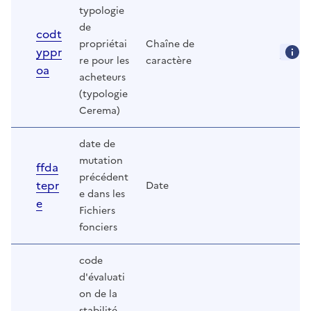
typologie
de
codt
propriétai
Chaîne de
yppr
re pour les
caractère
oa
acheteurs
(typologie
Cerema)
date de
mutation
ffda
précédent
tepr
Date
e dans les
e
Fichiers
fonciers
code
d'évaluati
on de la
stabilité