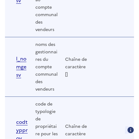
sv
compte
communal
des
vendeurs
noms des
gestionnai
l_no
res du
Chaîne de
mge
compte
caractère
sv
communal
[]
des
vendeurs
code de
typologie
de
codt
propriétai
Chaîne de
yppr
re pour les
caractère
ov