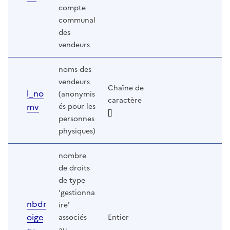
compte
communal
des
vendeurs
noms des
vendeurs
Chaîne de
l_no
(anonymis
caractère
mv
és pour les
[]
personnes
physiques)
nombre
de droits
de type
'gestionna
nbdr
ire'
oige
associés
Entier
au