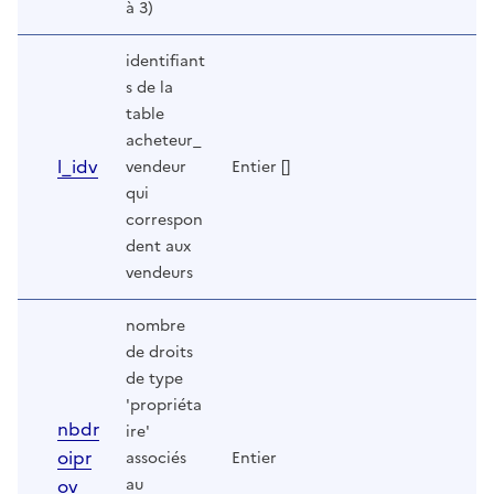
à 3)
identifiant
s de la
table
acheteur_
l_idv
vendeur
Entier []
qui
correspon
dent aux
vendeurs
nombre
de droits
de type
'propriéta
nbdr
ire'
oipr
associés
Entier
ov
au