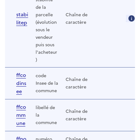
de la
stabi
parcelle
Chaîne de
litep
(évolution
caractère
sous le
vendeur
puis sous
l'acheteur
)
ffco
code
Chaîne de
dins
Insee de la
caractère
ee
commune
ffco
libellé de
Chaîne de
mm
la
caractère
une
commune
ffno
numéro
Chaîne de