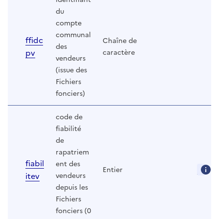
du
compte
communal
ffidc
Chaîne de
des
pv
caractère
vendeurs
(issue des
Fichiers
fonciers)
code de
fiabilité
de
rapatriem
fiabil
ent des
Entier
itev
vendeurs
depuis les
Fichiers
fonciers (0