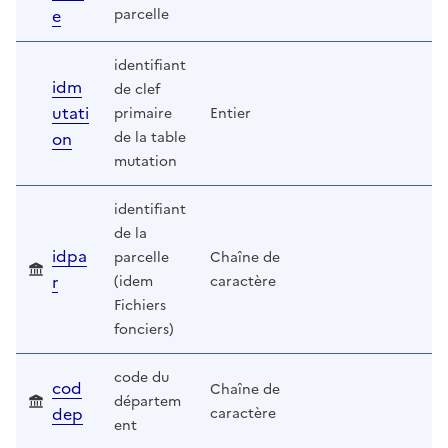
e
parcelle
identifiant
idm
de clef
utati
primaire
Entier
on
de la table
mutation
identifiant
de la
idpa
parcelle
Chaîne de
r
(idem
caractère
Fichiers
fonciers)
code du
cod
Chaîne de
départem
dep
caractère
ent