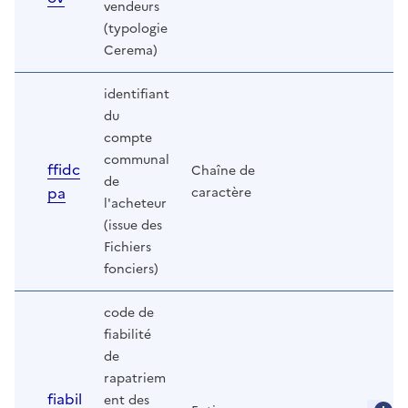
vendeurs
(typologie
Cerema)
identifiant
du
compte
communal
ffidc
Chaîne de
de
pa
caractère
l'acheteur
(issue des
Fichiers
fonciers)
code de
fiabilité
de
rapatriem
fiabil
ent des