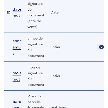
signature
date
du
Date
mut
document
(acte de
vente)
annee de
anne
signature
emu
Entier
du
t
document
mois de
mois
signature
Entier
mut
du
document
Vrai si la
parc
parcelle
ven
fait partie
Vrai/Faux