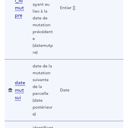
l_id
ayant eu
mut
Entier []
lieu à la
pre
date de
mutation
précédent
e
(datemutp
re)
date de la
mutation
suivante
date
de la
mut
Date
parcelle
sui
(date
postérieur
e)
identifiant