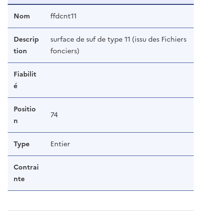
Nom
ffdcnt11
Descrip
surface de suf de type 11 (issu des Fichiers
tion
fonciers)
Fiabilit
é
Positio
74
n
Type
Entier
Contrai
nte